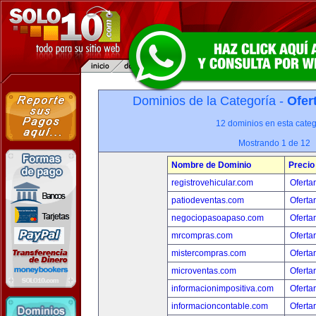
Dominios de la Categoría -
Ofer
12 dominios en esta categ
Mostrando 1 de 12
Nombre de Dominio
Precio
registrovehicular.com
Oferta
patiodeventas.com
Oferta
negociopasoapaso.com
Oferta
mrcompras.com
Oferta
mistercompras.com
Oferta
microventas.com
Oferta
informacionimpositiva.com
Oferta
informacioncontable.com
Oferta