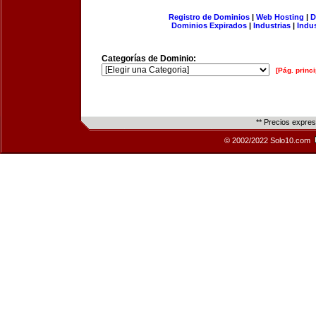
Registro de Dominios
|
Web Hosting
|
D
Dominios Expirados
|
Industrias
|
Indu
Categorías de Dominio:
[Pág. princi
** Precios expre
© 2002/2022 Solo10.com