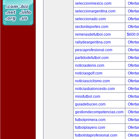
seleccionmexico.com
Oferta
seleccionargentina.com
Oferta
seleccionado.com
Oferta
sectordeportes.com
Oferta
remerasdefutbol.com
$600.
rallydeargentina.com
Oferta
pescaprofesional.com
Oferta
partidodefutbol.com
Oferta
noticiastenis.com
Oferta
noticiasgolf.com
Oferta
noticiasciclismo.com
Oferta
noticiasbaloncesto.com
Oferta
missfutbol.com
Oferta
guiadebuceo.com
Oferta
gestiondecompetencias.com
Oferta
futbolprimera.com
Oferta
futbolplayero.com
Oferta
futbolistaprofesional.com
Oferta