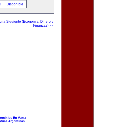
r!
Disponible
ria Siguiente (Economia, Dinero y
Finanzas) >>
ominios En Venta
strias Argentinas