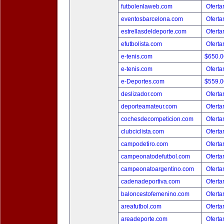
futbolenlaweb.com
Oferta
eventosbarcelona.com
Oferta
estrellasdeldeporte.com
Oferta
efutbolista.com
Oferta
e-tenis.com
$650.
e-tenis.com
Oferta
e-Deportes.com
$559.
deslizador.com
Oferta
deporteamateur.com
Oferta
cochesdecompeticion.com
Oferta
clubciclista.com
Oferta
campodetiro.com
Oferta
campeonatodefutbol.com
Oferta
campeonatoargentino.com
Oferta
cadenadeportiva.com
Oferta
baloncestofemenino.com
Oferta
areafutbol.com
Oferta
areadeporte.com
Oferta