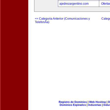
ajedrezargentino.com
Oferta
<< Categoria Anterior (Comunicaciones y
Catego
TelefonÃ­a)
Registro de Dominios
|
Web Hosting
|
D
Dominios Expirados
|
Industrias
|
Indu