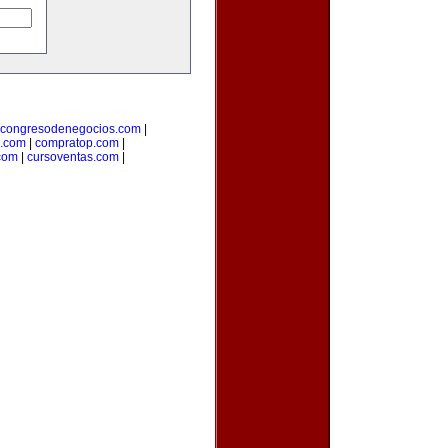
congresodenegocios.com
|
l.com
|
compratop.com
|
com
|
cursoventas.com
|