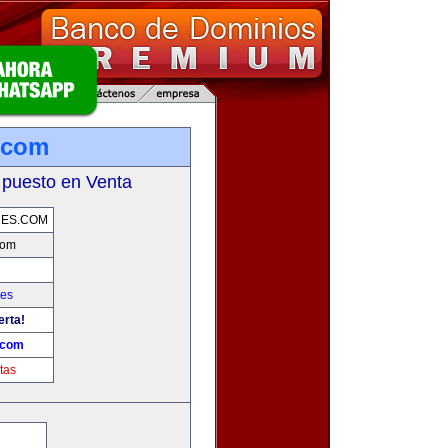
.com
 puesto en Venta
RES.COM
com
tes
erta!
.com
tas