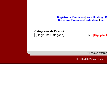
Registro de Dominios
|
Web Hosting
|
D
Dominios Expirados
|
Industrias
|
Indu
Categorías de Dominio:
[Pág. princi
** Precios expre
© 2002/2022 Solo10.com