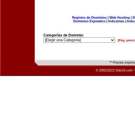
Registro de Dominios
|
Web Hosting
|
D
Dominios Expirados
|
Industrias
|
Indu
Categorías de Dominio:
[Pág. princi
** Precios expre
© 2002/2022 Solo10.com