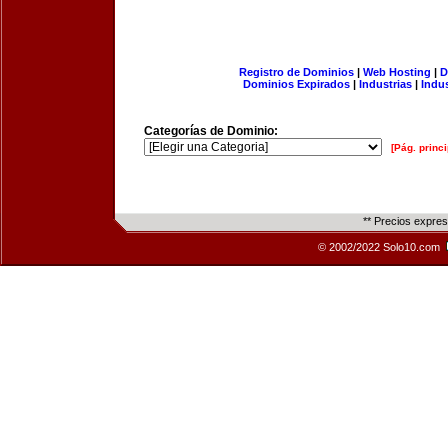
Registro de Dominios
|
Web Hosting
|
D
Dominios Expirados
|
Industrias
|
Indu
Categorías de Dominio:
[Pág. princi
** Precios expre
© 2002/2022 Solo10.com