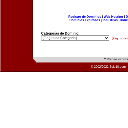
Registro de Dominios
|
Web Hosting
|
D
Dominios Expirados
|
Industrias
|
Indu
Categorías de Dominio:
[Pág. princi
** Precios expre
© 2002/2022 Solo10.com