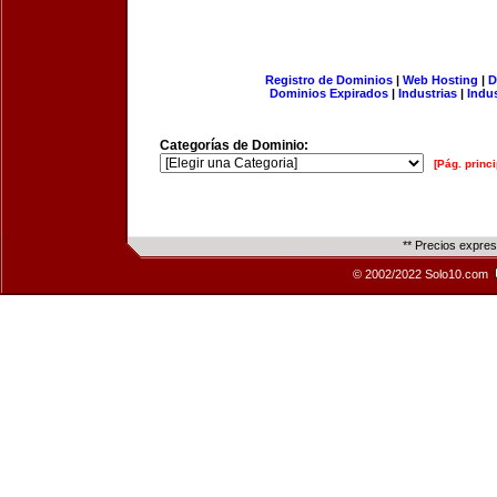
Registro de Dominios
|
Web Hosting
|
D
Dominios Expirados
|
Industrias
|
Indu
Categorías de Dominio:
[Pág. princi
** Precios expre
© 2002/2022 Solo10.com