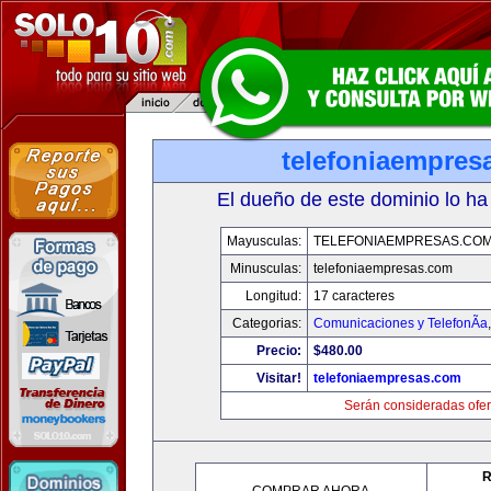
telefoniaempres
El dueño de este dominio lo ha
Mayusculas:
TELEFONIAEMPRESAS.CO
Minusculas:
telefoniaempresas.com
Longitud:
17 caracteres
Categorias:
Comunicaciones y TelefonÃ­a
Precio:
$480.00
Visitar!
telefoniaempresas.com
Serán consideradas ofer
R