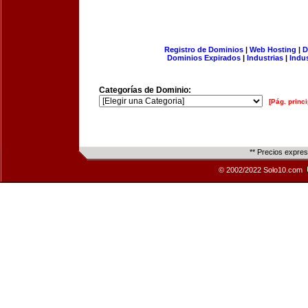
Registro de Dominios
|
Web Hosting
|
D
Dominios Expirados
|
Industrias
|
Indu
Categorías de Dominio:
[Pág. princi
** Precios expre
© 2002/2022 Solo10.com