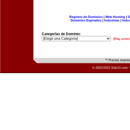
Registro de Dominios
|
Web Hosting
|
D
Dominios Expirados
|
Industrias
|
Indu
Categorías de Dominio:
[Pág. princi
** Precios expre
© 2002/2022 Solo10.com