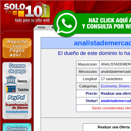
analistademerca
El dueño de este dominio lo ha
Mayusculas:
ANALISTADEME
Minusculas:
analistademercad
Longitud:
17 caracteres
Categorias:
Economia, Dinero 
Precio:
Realizar una ofert
Visitar!
analistademerca
Serán consideradas ofer
Realizar una Oferta