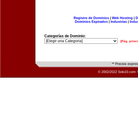
Registro de Dominios
|
Web Hosting
|
D
Dominios Expirados
|
Industrias
|
Indu
Categorías de Dominio:
[Pág. princi
** Precios expre
© 2002/2022 Solo10.com