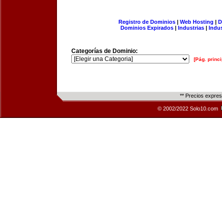
Registro de Dominios
|
Web Hosting
|
D
Dominios Expirados
|
Industrias
|
Indu
Categorías de Dominio:
[Pág. princi
** Precios expre
© 2002/2022 Solo10.com