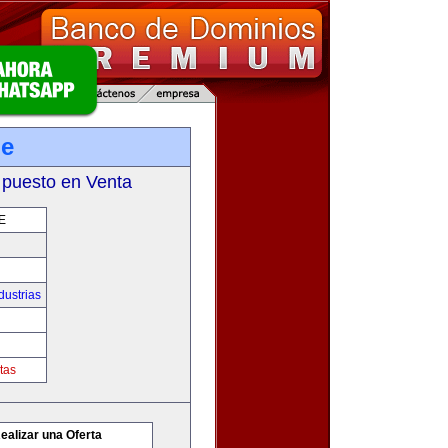
pe
 puesto en Venta
E
dustrias
tas
ealizar una Oferta