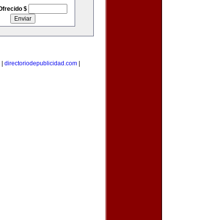
Ofrecido $
|
directoriodepublicidad.com
|