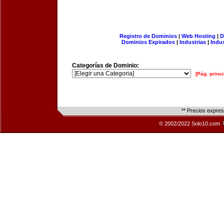
Registro de Dominios
|
Web Hosting
|
D
Dominios Expirados
|
Industrias
|
Indu
Categorías de Dominio:
[Pág. princi
** Precios expre
© 2002/2022 Solo10.com