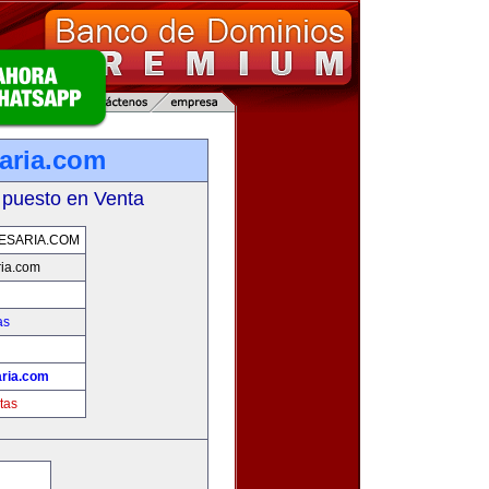
aria.com
 puesto en Venta
ESARIA.COM
ia.com
as
ria.com
tas