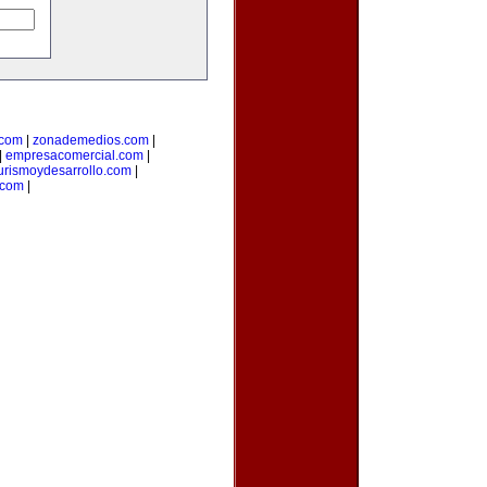
.com
|
zonademedios.com
|
|
empresacomercial.com
|
urismoydesarrollo.com
|
.com
|