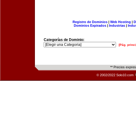
Registro de Dominios
|
Web Hosting
|
D
Dominios Expirados
|
Industrias
|
Indu
Categorías de Dominio:
[Pág. princi
** Precios expre
© 2002/2022 Solo10.com