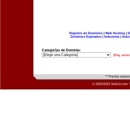
Registro de Dominios
|
Web Hosting
|
D
Dominios Expirados
|
Industrias
|
Indu
Categorías de Dominio:
[Pág. princi
** Precios expre
© 2002/2022 Solo10.com