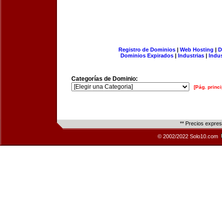
Registro de Dominios
|
Web Hosting
|
D
Dominios Expirados
|
Industrias
|
Indu
Categorías de Dominio:
[Pág. princi
** Precios expre
© 2002/2022 Solo10.com