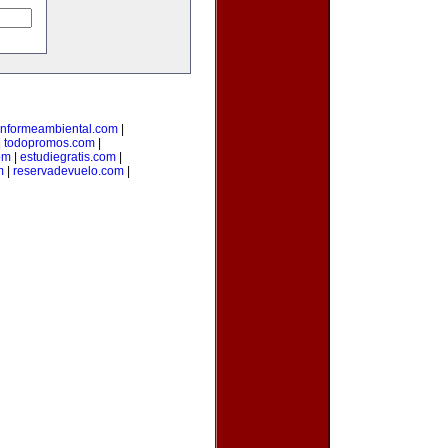
informeambiental.com
|
|
todopromos.com
|
om
|
estudiegratis.com
|
m
|
reservadevuelo.com
|