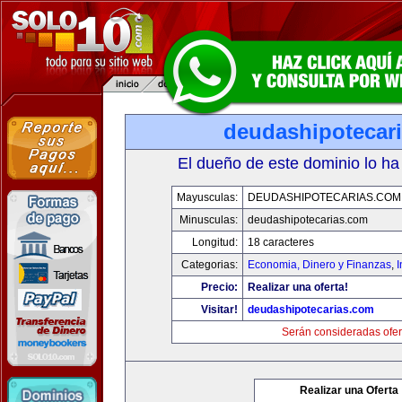
deudashipotecar
El dueño de este dominio lo ha
Mayusculas:
DEUDASHIPOTECARIAS.COM
Minusculas:
deudashipotecarias.com
Longitud:
18 caracteres
Categorias:
Economia, Dinero y Finanzas
,
Precio:
Realizar una oferta!
Visitar!
deudashipotecarias.com
Serán consideradas ofer
Realizar una Oferta