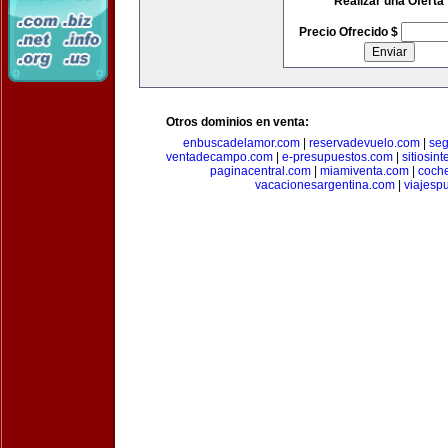
Realizar una Oferta
Precio Ofrecido $
Otros dominios en venta:
enbuscadelamor.com
|
reservadevuelo.com
|
se
ventadecampo.com
|
e-presupuestos.com
|
sitiosin
paginacentral.com
|
miamiventa.com
|
coch
vacacionesargentina.com
|
viajesp