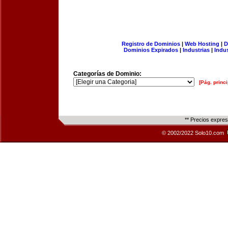
Registro de Dominios
|
Web Hosting
|
D
Dominios Expirados
|
Industrias
|
Indu
Categorías de Dominio:
[Pág. princi
** Precios expre
© 2002/2022 Solo10.com