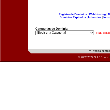
Registro de Dominios
|
Web Hosting
|
D
Dominios Expirados
|
Industrias
|
Indu
Categorías de Dominio:
[Pág. princi
** Precios expre
© 2002/2022 Solo10.com