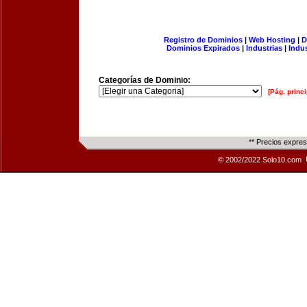
Registro de Dominios
|
Web Hosting
|
D
Dominios Expirados
|
Industrias
|
Indu
Categorías de Dominio:
[Pág. princi
** Precios expre
© 2002/2022 Solo10.com