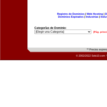
Registro de Dominios
|
Web Hosting
|
D
Dominios Expirados
|
Industrias
|
Indu
Categorías de Dominio:
[Pág. princi
** Precios expre
© 2002/2022 Solo10.com