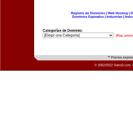
Registro de Dominios
|
Web Hosting
|
D
Dominios Expirados
|
Industrias
|
Indu
Categorías de Dominio:
[Pág. princi
** Precios expre
© 2002/2022 Solo10.com