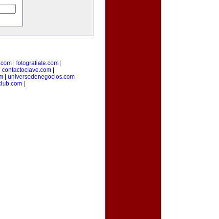
.com
|
fotografiate.com
|
|
contactoclave.com
|
om
|
universodenegocios.com
|
club.com
|