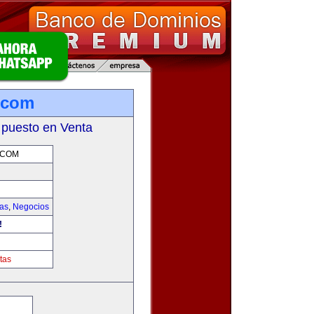
.com
 puesto en Venta
.COM
ias
,
Negocios
!
tas