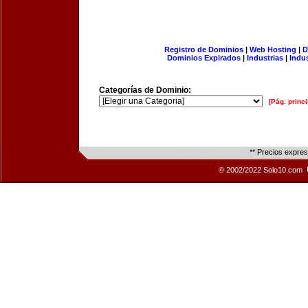
Registro de Dominios
|
Web Hosting
|
D
Dominios Expirados
|
Industrias
|
Indu
Categorías de Dominio:
[Pág. princi
** Precios expre
© 2002/2022 Solo10.com