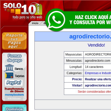
agrodirectori
Vendido!
Mayusculas:
AGRODIRECTORI
Minusculas:
agrodirectorio.com
Longitud:
14 caracteres
Categorias:
Empresas e Industr
Precio:
Realizar una ofert
Visitar!
agrodirectorio.co
Serán consideradas ofer