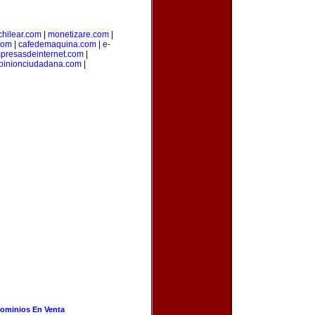
hilear.com
|
monetizare.com
|
com
|
cafedemaquina.com
|
e-
presasdeinternet.com
|
pinionciudadana.com
|
ominios En Venta