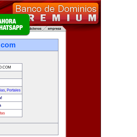
o.com
O.COM
ias
,
Portales
a!
m
tas