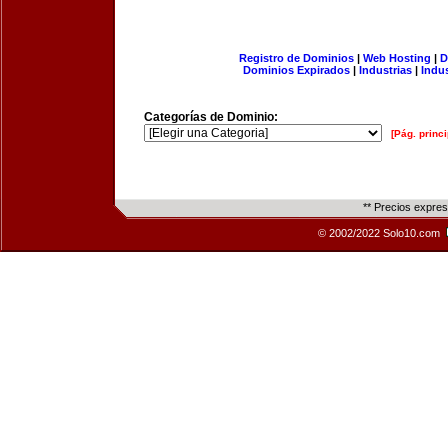
Registro de Dominios
|
Web Hosting
|
D
Dominios Expirados
|
Industrias
|
Indu
Categorías de Dominio:
[Pág. princi
** Precios expre
© 2002/2022 Solo10.com