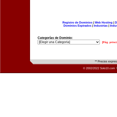
Registro de Dominios
|
Web Hosting
|
D
Dominios Expirados
|
Industrias
|
Indu
Categorías de Dominio:
[Pág. princi
** Precios expre
© 2002/2022 Solo10.com