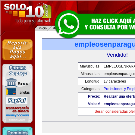
empleosenparag
Vendido!
Mayusculas:
EMPLEOSENPAR
Minusculas:
empleosenparagu
Longitud:
17 caracteres
Categorias:
Profesiones y Emp
Precio:
Realizar una ofert
Visitar!
empleosenparagu
Serán consideradas ofer