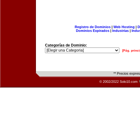
Registro de Dominios
|
Web Hosting
|
D
Dominios Expirados
|
Industrias
|
Indu
Categorías de Dominio:
[Pág. princi
** Precios expre
© 2002/2022 Solo10.com