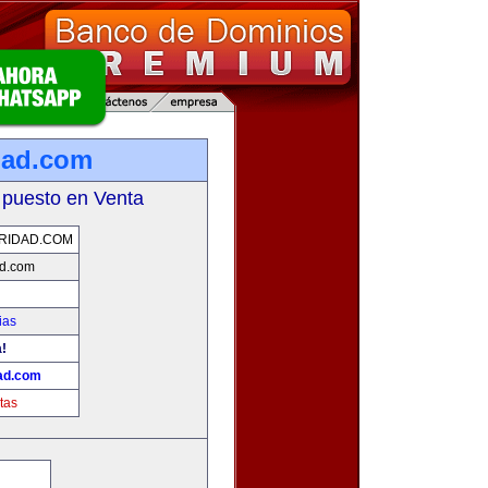
dad.com
 puesto en Venta
RIDAD.COM
ad.com
ias
a!
ad.com
tas