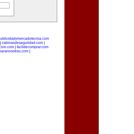
publicidadymercadotecnia.com
|
cabinasdeseguridad.com
|
icion.com
|
facildecomprar.com
paranosotras.com
|