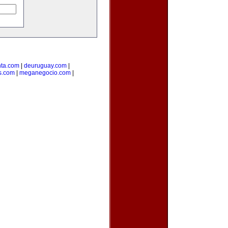
ta.com
|
deuruguay.com
|
s.com
|
meganegocio.com
|