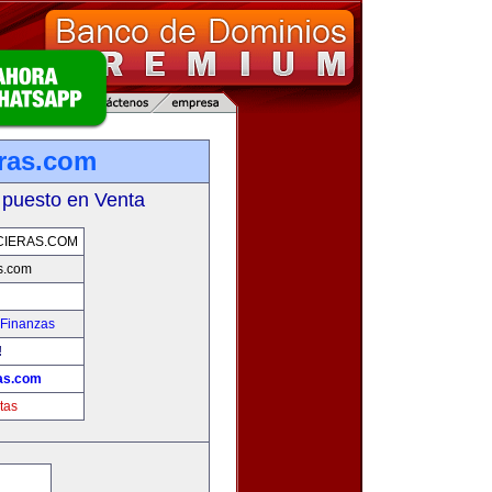
eras.com
 puesto en Venta
CIERAS.COM
as.com
 Finanzas
!
ras.com
tas