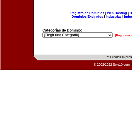
Registro de Dominios
|
Web Hosting
|
D
Dominios Expirados
|
Industrias
|
Indu
Categorías de Dominio:
[Pág. princi
** Precios expre
© 2002/2022 Solo10.com