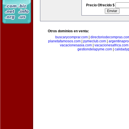
Precio Ofrecido $
Otros dominios en venta:
buscarycomprar.com
|
directoriodecompras.co
planetafamosos.com
|
pymeclub.com
|
argentinapro
vacacionesasia.com
|
vacacionesafrica.com
gestiondelapyme.com
|
calidady