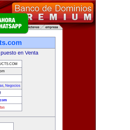
ts.com
 puesto en Venta
UCTS.COM
com
ias
,
Negocios
!
.com
tas