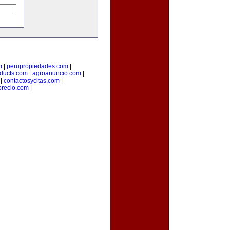
m
|
perupropiedades.com
|
ducts.com
|
agroanuncio.com
|
|
contactosycitas.com
|
precio.com
|