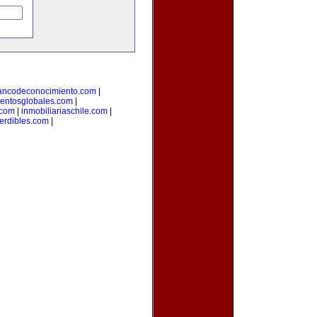
ancodeconocimiento.com
|
entosglobales.com
|
.com
|
inmobiliariaschile.com
|
erdibles.com
|