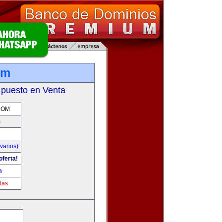
om
 puesto en Venta
COM
m
varios)
oferta!
m
tas