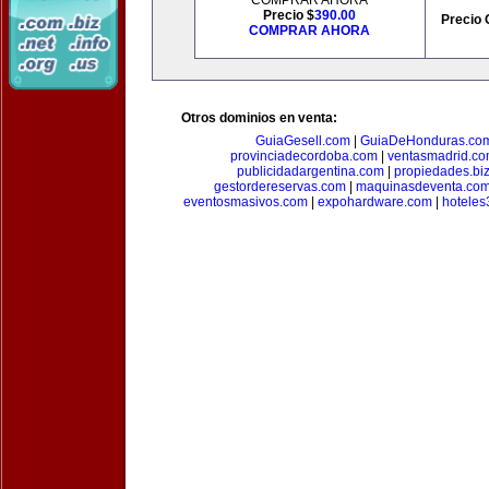
COMPRAR AHORA
Precio $
390.00
Precio 
COMPRAR AHORA
Otros dominios en venta:
GuiaGesell.com
|
GuiaDeHonduras.co
provinciadecordoba.com
|
ventasmadrid.c
publicidadargentina.com
|
propiedades.bi
gestordereservas.com
|
maquinasdeventa.co
eventosmasivos.com
|
expohardware.com
|
hotele