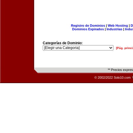
Registro de Dominios
|
Web Hosting
|
D
Dominios Expirados
|
Industrias
|
Indu
Categorías de Dominio:
[Pág. princi
** Precios expre
© 2002/2022 Solo10.com