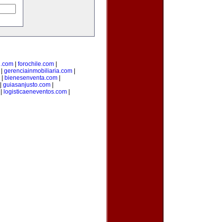
l.com
|
forochile.com
|
|
gerenciainmobiliaria.com
|
|
bienesenventa.com
|
|
guiasanjusto.com
|
|
logisticaeneventos.com
|