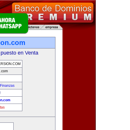
ion.com
 puesto en Venta
ERSION.COM
n.com
 Finanzas
!
on.com
tas