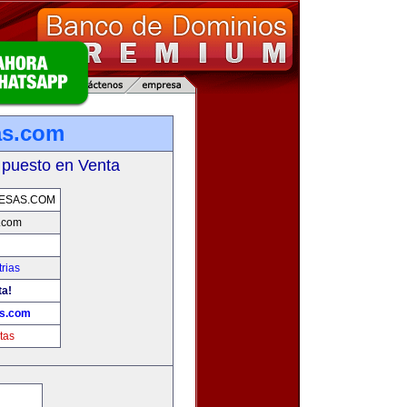
as.com
 puesto en Venta
ESAS.COM
.com
rias
ta!
as.com
tas