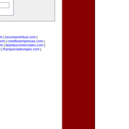
om
|
tucumanvirtual.com
|
com
|
creditosempresas.com
|
om
|
tarjetascomerciales.com
|
m
|
franquiciadeviajes.com
|
|