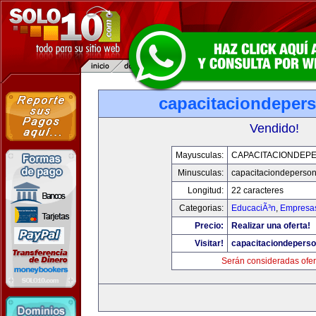
capacitaciondeper
Vendido!
Mayusculas:
CAPACITACIONDEP
Minusculas:
capacitaciondeperso
Longitud:
22 caracteres
Categorias:
EducaciÃ³n
,
Empresas
Precio:
Realizar una oferta!
Visitar!
capacitaciondepers
Serán consideradas ofer