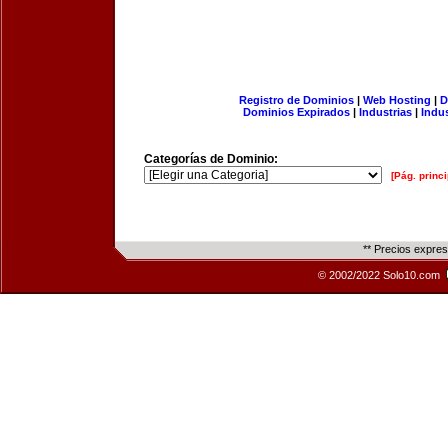
Registro de Dominios
|
Web Hosting
|
D
Dominios Expirados
|
Industrias
|
Indu
Categorías de Dominio:
[Pág. princi
** Precios expre
© 2002/2022 Solo10.com