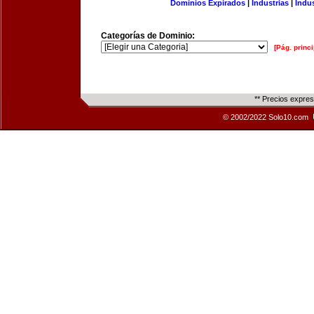
Dominios Expirados
|
Industrias
|
Indu
Categorías de Dominio:
[Pág. princi
** Precios expre
© 2002/2022 Solo10.com