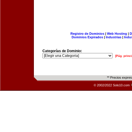
Registro de Dominios
|
Web Hosting
|
D
Dominios Expirados
|
Industrias
|
Indu
Categorías de Dominio:
[Pág. princi
** Precios expre
© 2002/2022 Solo10.com