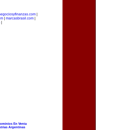
negociosyfinanzas.com
|
om
|
marcasbrasil.com
|
m
|
ominios En Venta
strias Argentinas