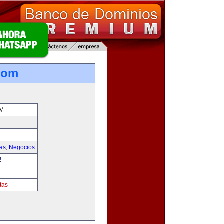
.com
OM
ias
,
Negocios
!
tas