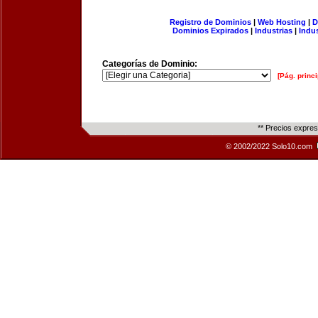
Registro de Dominios
|
Web Hosting
|
D
Dominios Expirados
|
Industrias
|
Indu
Categorías de Dominio:
[Pág. princi
** Precios expre
© 2002/2022 Solo10.com