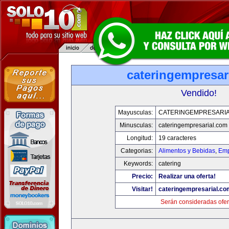
cateringempresar
Vendido!
Mayusculas:
CATERINGEMPRESARI
Minusculas:
cateringempresarial.com
Longitud:
19 caracteres
Categorias:
Alimentos y Bebidas
,
Emp
Keywords:
catering
Precio:
Realizar una oferta!
Visitar!
cateringempresarial.co
Serán consideradas ofer