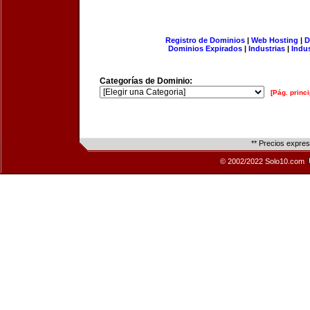
Registro de Dominios
|
Web Hosting
|
D
Dominios Expirados
|
Industrias
|
Indu
Categorías de Dominio:
[Pág. princi
** Precios expre
© 2002/2022 Solo10.com