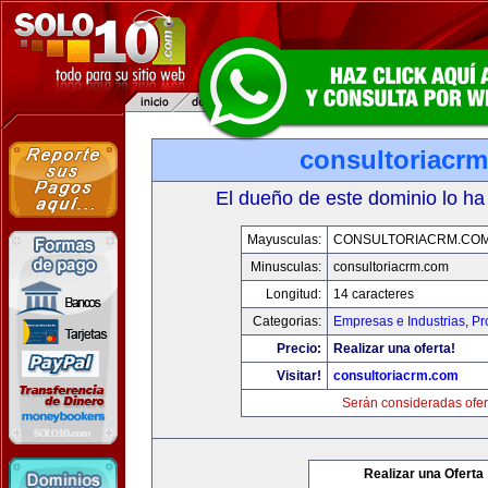
consultoriacr
El dueño de este dominio lo ha
Mayusculas:
CONSULTORIACRM.CO
Minusculas:
consultoriacrm.com
Longitud:
14 caracteres
Categorias:
Empresas e Industrias
,
Pr
Precio:
Realizar una oferta!
Visitar!
consultoriacrm.com
Serán consideradas ofer
Realizar una Oferta