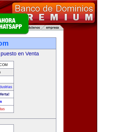
com
 puesto en Venta
.COM
m
dustrias
ferta!
om
tas