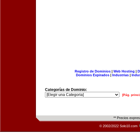
Registro de Dominios
|
Web Hosting
|
D
Dominios Expirados
|
Industrias
|
Indu
Categorías de Dominio:
[Pág. princi
** Precios expre
© 2002/2022 Solo10.com