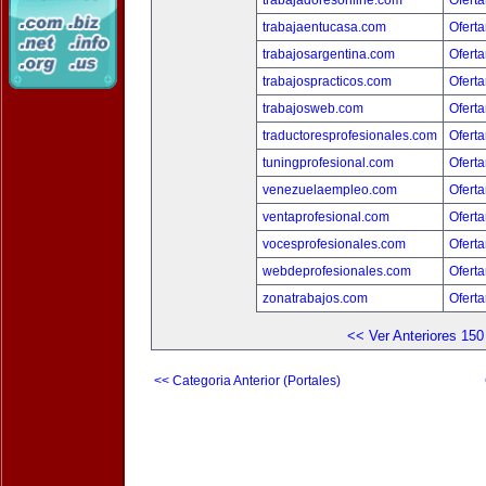
trabajadoresonline.com
Oferta
trabajaentucasa.com
Oferta
trabajosargentina.com
Oferta
trabajospracticos.com
Oferta
trabajosweb.com
Oferta
traductoresprofesionales.com
Oferta
tuningprofesional.com
Oferta
venezuelaempleo.com
Oferta
ventaprofesional.com
Oferta
vocesprofesionales.com
Oferta
webdeprofesionales.com
Oferta
zonatrabajos.com
Oferta
<< Ver Anteriores 150
<< Categoria Anterior (Portales)